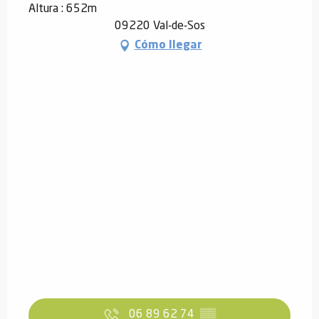
Altura : 652m
09220 Val-de-Sos
Cómo llegar
06 89 62 74
▒▒