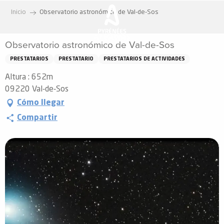
Aller
Inicio
Observatorio astronómico de Val-de-Sos
au
contenu
Observatorio astronómico de Val-de-Sos
principal
PRESTATARIOS
PRESTATARIO
PRESTATARIOS DE ACTIVIDADES
Altura : 652m
09220 Val-de-Sos
Cómo llegar
Compartir