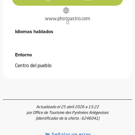
www.photoastro.com
Idiomas hablados
Idiomas hablados
Entorno
Entorno
Centro del pueblo
Actualizado el 25 abril 2026 a 15:22
por Office de Tourisme des Pyrénées Ariégeoises
(Identificador de la oferta :
6246041
)
Señalar un error