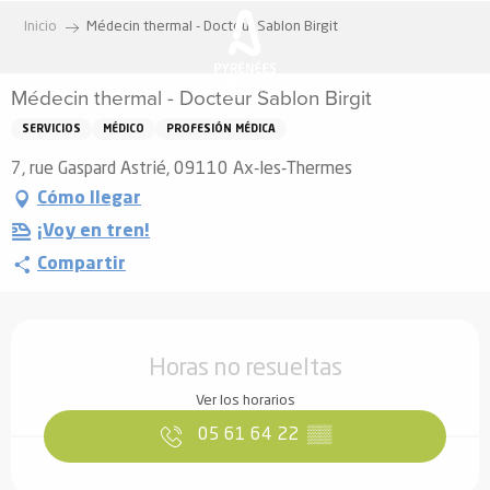
Aller
Inicio
Médecin thermal - Docteur Sablon Birgit
au
contenu
Médecin thermal - Docteur Sablon Birgit
principal
SERVICIOS
MÉDICO
PROFESIÓN MÉDICA
7, rue Gaspard Astrié, 09110 Ax-les-Thermes
Cómo llegar
¡Voy en tren!
Compartir
Horarios y datos de contacto
Horas no resueltas
Ver los horarios
05 61 64 22
▒▒