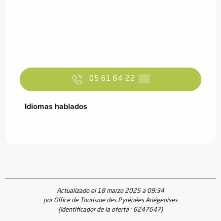
05 61 64 22
▒▒
Idiomas hablados
Idiomas hablados
Actualizado el 18 marzo 2025 a 09:34
por Office de Tourisme des Pyrénées Ariégeoises
(Identificador de la oferta :
6247647
)