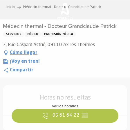
Aller
Inicio
Médecin thermal - Docteur Grandclaude Patrick
au
contenu
Médecin thermal - Docteur Grandclaude Patrick
principal
SERVICIOS
MÉDICO
PROFESIÓN MÉDICA
7, Rue Gaspard Astrié, 09110 Ax-les-Thermes
Cómo llegar
¡Voy en tren!
Compartir
Horarios y datos de contacto
Horas no resueltas
Ver los horarios
05 61 64 22
▒▒