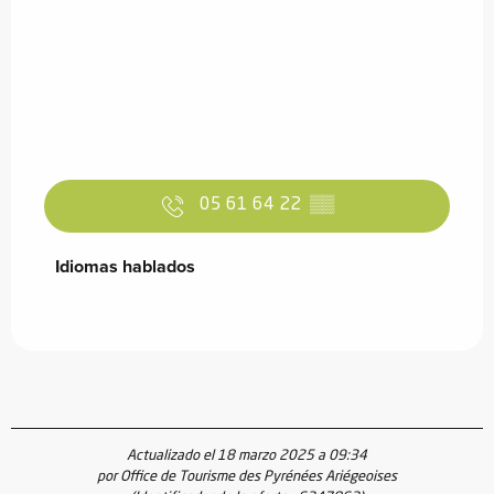
05 61 64 22
▒▒
Idiomas hablados
Idiomas hablados
Actualizado el 18 marzo 2025 a 09:34
por Office de Tourisme des Pyrénées Ariégeoises