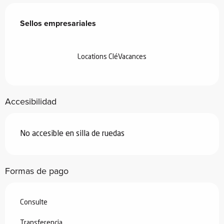
Oferta de prestaciones
Sellos empresariales
Sellos empresariales
Locations CléVacances
Accesibilidad
No accesible en silla de ruedas
Formas de pago
Consulte
Transferencia