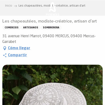
Aller
Inicio
Les chapeautées, modiste-créatrice, artisan d’art
au
contenu
Les chapeautées, modiste-créatrice, artisan d’art
principal
COMERCIOS
ARTESANOS
SOMBRERERA
31 avenue Henri Marrot, 09400 MERCUS, 09400 Mercus-
Garrabet
Cómo llegar
Compartir