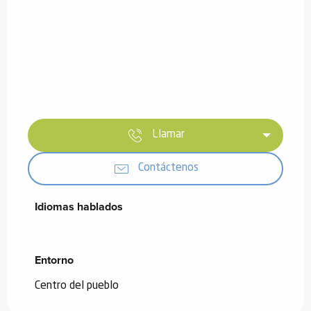
Llamar
Contáctenos
Idiomas hablados
Idiomas hablados
Entorno
Entorno
Centro del pueblo