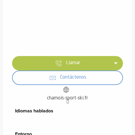
Llamar
Contáctenos
chamois-sport-ski.fr
Idiomas hablados
Idiomas hablados
Entorno
Entorno