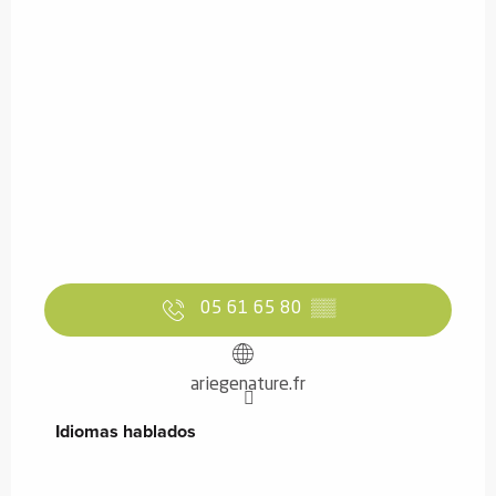
05 61 65 80
▒▒
ariegenature.fr
Idiomas hablados
Idiomas hablados