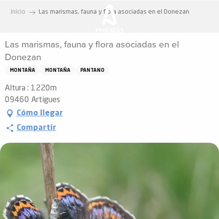
Aller
Inicio
Las marismas, fauna y flora asociadas en el Donezan
au
contenu
Las marismas, fauna y flora asociadas en el
principal
Donezan
MONTAÑA
MONTAÑA
PANTANO
Altura : 1220m
09460 Artigues
Cómo llegar
Compartir