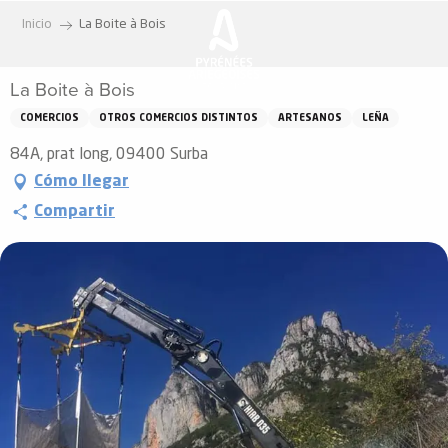
Aller
Inicio
La Boite à Bois
au
contenu
La Boite à Bois
principal
COMERCIOS
OTROS COMERCIOS DISTINTOS
ARTESANOS
LEÑA
84A, prat long, 09400 Surba
Cómo llegar
Compartir