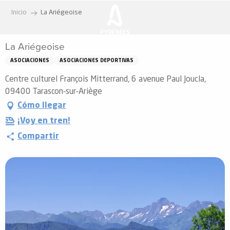
Aller
Inicio
La Ariégeoise
au
contenu
La Ariégeoise
principal
ASOCIACIONES
ASOCIACIONES DEPORTIVAS
Centre culturel François Mitterrand, 6 avenue Paul Joucla,
09400 Tarascon-sur-Ariège
Cómo llegar
¡Voy en tren!
Compartir