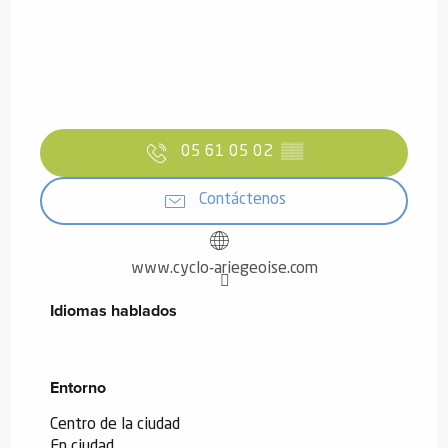
05 61 05 02
▒▒
Contáctenos
www.cyclo-ariegeoise.com
Idiomas hablados
Idiomas hablados
Entorno
Entorno
Centro de la ciudad
En ciudad