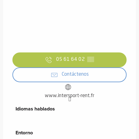
05 61 64 02
▒▒
Contáctenos
www.intersport-rent.fr
Idiomas hablados
Idiomas hablados
Entorno
Entorno