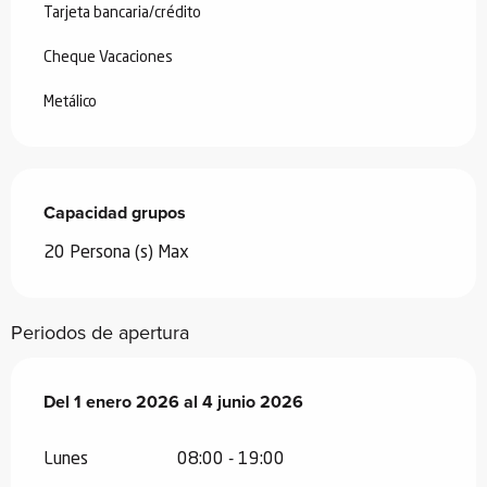
Tarjeta bancaria/crédito
Cheque Vacaciones
Metálico
Capacidad grupos
Capacidad grupos
20 Persona (s) Max
Periodos de apertura
Del
Del
1 enero 2026
1 enero 2026
al
al
4 junio 2026
4 junio 2026
Lunes
08:00 - 19:00