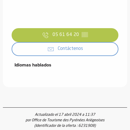
05 61 64 20
▒▒
Contáctenos
Idiomas hablados
Idiomas hablados
Actualizado el 17 abril 2024 a 11:37
por Office de Tourisme des Pyrénées Ariégeoises
(Identificador de la oferta :
6231908
)