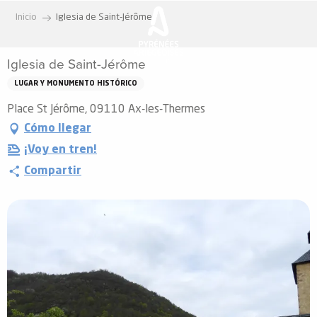
Aller
Inicio
Iglesia de Saint-Jérôme
au
contenu
Iglesia de Saint-Jérôme
principal
LUGAR Y MONUMENTO HISTÓRICO
Place St Jérôme, 09110 Ax-les-Thermes
Cómo llegar
¡Voy en tren!
Compartir