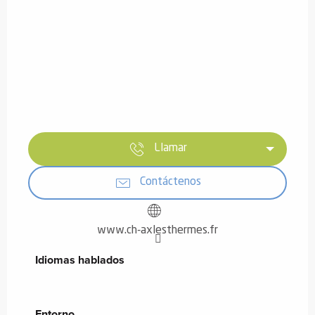
Llamar
Contáctenos
www.ch-axlesthermes.fr
Idiomas hablados
Idiomas hablados
Entorno
Entorno