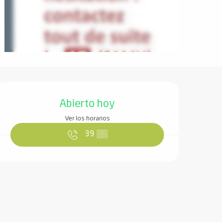
Horarios y datos de contact
Abierto hoy
Ver los horarios
39
▒▒