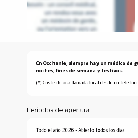
vidades
erno
Descripción
alpino
í de
En Occitanie, siempre hay un médico de gua
ía
noches, fines de semana y festivos.
(*) Coste de una llamada local desde un teléfono
o
tas de
-
Periodos de apertura
a
a
-
Todo el año 2026 - Abierto todos los días
gliss-