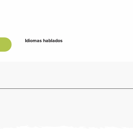
Idiomas hablados
Idiomas hablados