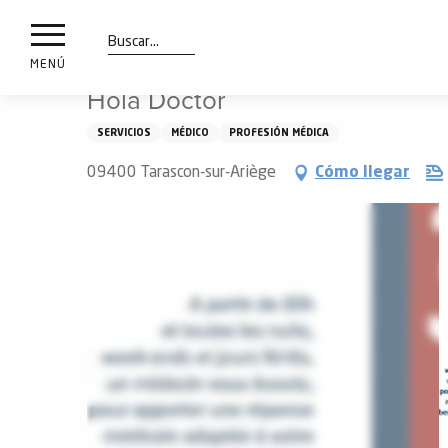
a
IONES
Aller
Inicio
Hola Doctor
au
les
contenu
Buscar
MENÚ
principal
Hola Doctor
ones
uí
SERVICIOS
MÉDICO
PROFESIÓN MÉDICA
aciones
o
09400 Tarascon-sur-Ariège
Cómo llegar
Info
route
Webcams