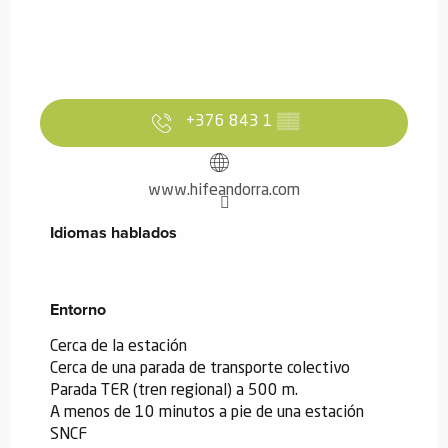
+376 843 1
▒▒
www.hifeandorra.com
Idiomas hablados
Idiomas hablados
Entorno
Entorno
Cerca de la estación
Cerca de una parada de transporte colectivo
Parada TER (tren regional) a 500 m.
A menos de 10 minutos a pie de una estación
SNCF