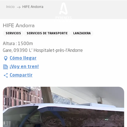
Aller
Inicio
HIFE Andorra
au
contenu
HIFE Andorra
principal
SERVICIOS
SERVICIOS DE TRANSPORTE
LANZADERA
Altura : 1500m
Gare, 09390 L' Hospitalet-près-l'Andorre
Cómo llegar
¡Voy en tren!
Compartir