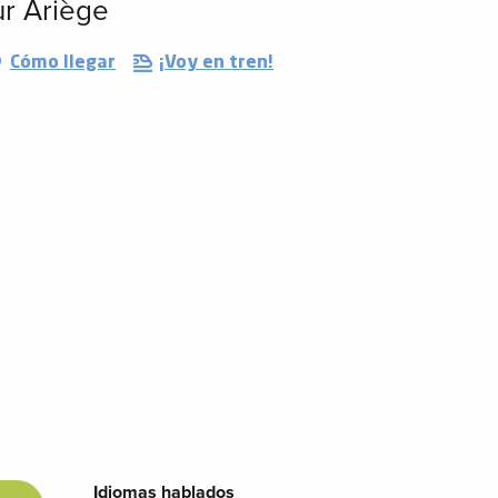
r Ariège
Cómo llegar
¡Voy en tren!
Idiomas hablados
Idiomas hablados