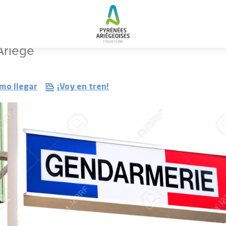
Ariège
mo llegar
¡Voy en tren!