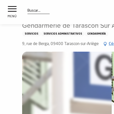
a
IONES
Aller
Inicio
Gendarmerie de Tarascon Sur Ariège
au
les
contenu
Buscar
MENÚ
principal
Gendarmerie de Tarascon Sur 
ones
uí
SERVICIOS
SERVICIOS ADMINISTRATIVOS
GENDARMERÍA
aciones
o
9, rue de Berga, 09400 Tarascon-sur-Ariège
Có
Info
route
Webcams