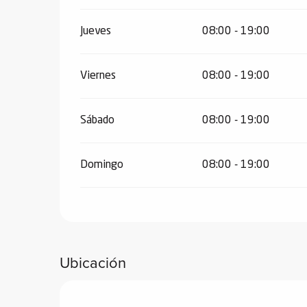
de
Jueves
08:00 - 19:00
 de
y
ñía
Viernes
08:00 - 19:00
l y
onante
Sábado
08:00 - 19:00
as de
Domingo
08:00 - 19:00
ub-
lub-
Kite
rías
e su
Ubicación
al
orte a