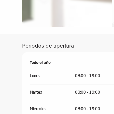
vidades
erno
Periodos de apertura
alpino
í de
ía
Todo el año
Todo el año
o
Lunes
08:00 - 19:00
tas de
-
a
Martes
08:00 - 19:00
a
-
Miércoles
08:00 - 19:00
gliss-