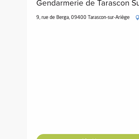
Gendarmerie de Tarascon Su
ones
9, rue de Berga, 09400 Tarascon-sur-Ariège