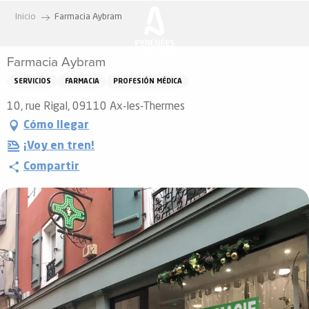
Aller
Inicio
Farmacia Aybram
au
contenu
Farmacia Aybram
principal
SERVICIOS
FARMACIA
PROFESIÓN MÉDICA
10, rue Rigal, 09110 Ax-les-Thermes
Cómo llegar
¡Voy en tren!
Compartir