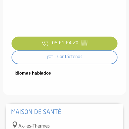
05 61 64 20
▒▒
Contáctenos
Idiomas hablados
Idiomas hablados
MAISON DE SANTÉ
Ax-les-Thermes