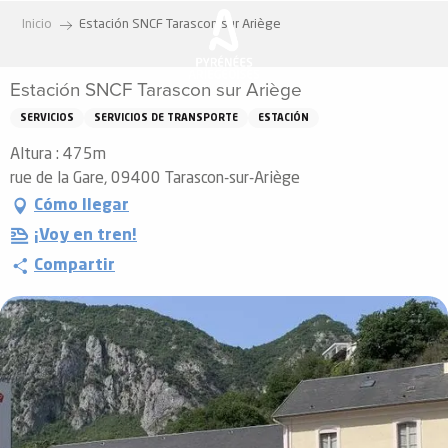
Aller
Inicio
Estación SNCF Tarascon sur Ariège
au
contenu
Estación SNCF Tarascon sur Ariège
principal
SERVICIOS
SERVICIOS DE TRANSPORTE
ESTACIÓN
Altura : 475m
rue de la Gare, 09400 Tarascon-sur-Ariège
Cómo llegar
¡Voy en tren!
Compartir