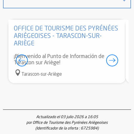
OFFICE DE TOURISME DES PYRÉNÉES
ARIÉGEOISES - TARASCON-SUR-
ARIÈGE
A
m
¡Bienvenido al Punto de Información de
t
Tarascon sur Ariège!
Tarascon-sur-Ariège
Actualizado el 03 julio 2026 a 16:05
por Office de Tourisme des Pyrénées Ariégeoises
(Identificador de la oferta :
6725984
)