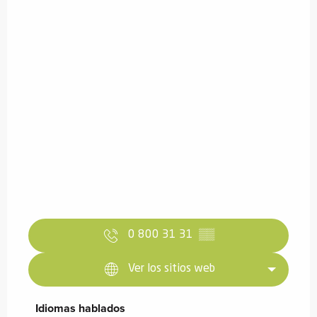
0 800 31 31
▒▒
Ver los sitios web
Idiomas hablados
Idiomas hablados