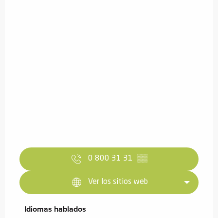
0 800 31 31
▒▒
Ver los sitios web
Idiomas hablados
Idiomas hablados