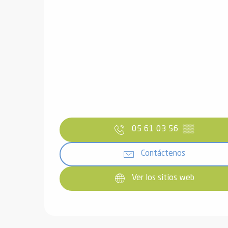
05 61 03 56
▒▒
Contáctenos
Ver los sitios web