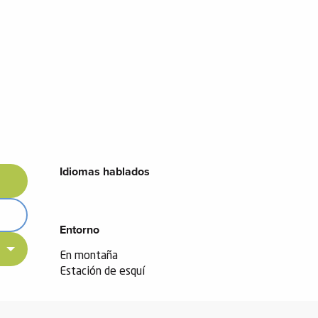
Idiomas hablados
Idiomas hablados
Entorno
Entorno
En montaña
Estación de esquí