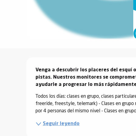
vidades
erno
alpino
Descripción
í de
ía
Venga a descubrir los placeres del esquí 
pistas. Nuestros monitores se compromet
ayudarle a progresar lo más rápidamente
o
tas de
Todos los días: clases en grupo, clases particular
-
freeride, freestyle, telemark) - Clases en grupo 
a
por 4 personas del mismo nivel - Clases en grupo 
a
Seguir leyendo
-
gliss-