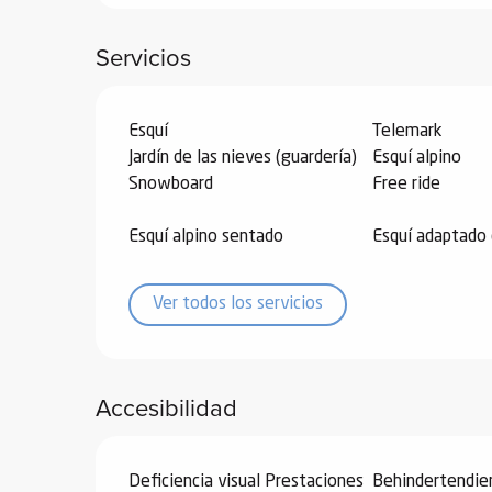
de
Servicios
 de
y
ñía
Esquí
Telemark
l y
Jardín de las nieves (guardería)
Esquí alpino
onante
Snowboard
Free ride
as de
Esquí alpino sentado
Esquí adaptado 
ub-
lub-
Ver todos los servicios
Kite
rías
e su
Accesibilidad
al
orte a
Deficiencia visual Prestaciones
Behindertendie