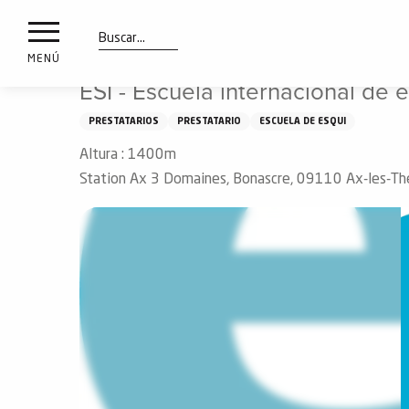
a
IONES
Aller
Inicio
ESI - Escuela internacional de esquí - Ax 3 Domaines
au
les
contenu
Buscar
MENÚ
principal
ESI - Escuela internacional de 
ones
uí
PRESTATARIOS
PRESTATARIO
ESCUELA DE ESQUI
aciones
Altura : 1400m
o
Station Ax 3 Domaines, Bonascre, 09110 Ax-les-T
Info
route
Webcams