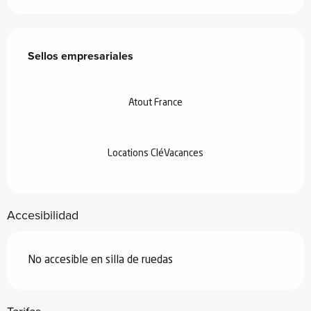
Oferta de prestaciones
Sellos empresariales
Sellos empresariales
Atout France
Locations CléVacances
Accesibilidad
No accesible en silla de ruedas