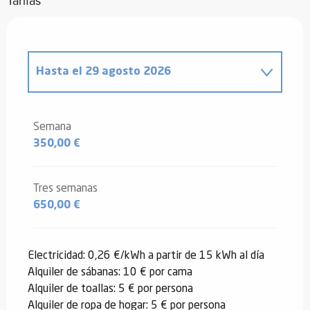
Tarifas
Hasta el
29 agosto 2026
Desde
20 diciembre 2025
hasta
2
enero 2026
Semana
350,00 €
Desde
3 enero 2026
hasta
6 febrero
2026
Desde
7 febrero 2026
hasta
6 marzo
Tres semanas
2026
650,00 €
Desde
7 marzo 2026
hasta
3 abril
2026
Electricidad: 0,26 €/kWh a partir de 15 kWh al día
Desde
4 abril 2026
hasta
2 mayo
Alquiler de sábanas: 10 € por cama
2026
Alquiler de toallas: 5 € por persona
Alquiler de ropa de hogar: 5 € por persona
Desde
3 mayo 2026
hasta
29 mayo