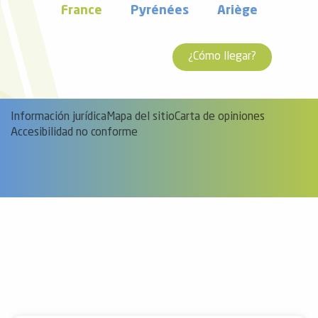
France
Pyrénées
Ariège
¿Cómo llegar?
Información jurídica
Mapa del sitio
Carta de opiniones
Accesibilidad no conforme