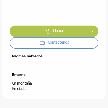
Llamar
Contáctenos
Idiomas hablados
Idiomas hablados
Entorno
Entorno
En montaña
En ciudad