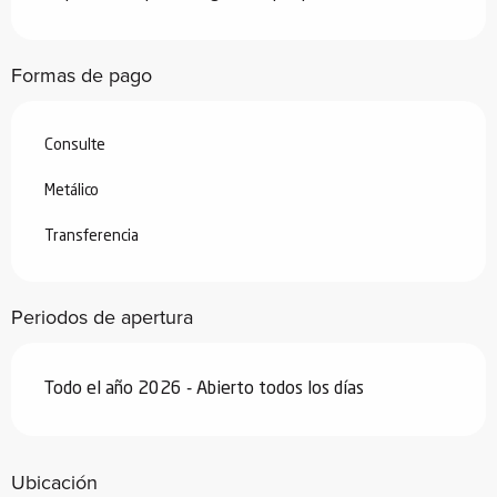
2026
Desde
30 mayo 2026
hasta
3 julio
Formas de pago
2026
Desde
30 agosto 2026
hasta
25
septiembre 2026
Consulte
Desde
26 septiembre 2026
hasta
18
Metálico
diciembre 2026
Transferencia
Desde
19 diciembre 2026
hasta
2
enero 2027
Periodos de apertura
Todo el año 2026 - Abierto todos los días
Ubicación