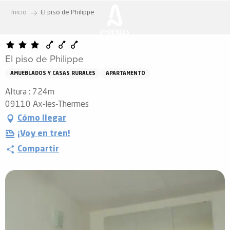
Aller
Inicio
El piso de Philippe
au
contenu
principal
El piso de Philippe
AMUEBLADOS Y CASAS RURALES
APARTAMENTO
Altura : 724m
09110 Ax-les-Thermes
Cómo llegar
¡Voy en tren!
Compartir