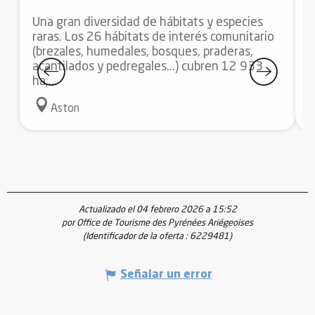
Una gran diversidad de hábitats y especies
U
raras. Los 26 hábitats de interés comunitario
l
(brezales, humedales, bosques, praderas,
e
acantilados y pedregales...) cubren 12 933
a
ha,...
Aston
Actualizado el 04 febrero 2026 a 15:52
por Office de Tourisme des Pyrénées Ariégeoises
(Identificador de la oferta :
6229481
)
Señalar un error