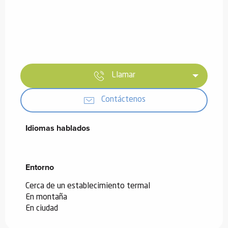
Llamar
Contáctenos
Idiomas hablados
Idiomas hablados
Entorno
Entorno
Cerca de un establecimiento termal
En montaña
En ciudad