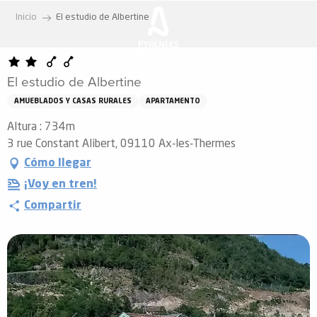
Aller
Inicio
El estudio de Albertine
au
contenu
principal
El estudio de Albertine
AMUEBLADOS Y CASAS RURALES
APARTAMENTO
Altura : 734m
3 rue Constant Alibert, 09110 Ax-les-Thermes
Cómo llegar
¡Voy en tren!
Compartir