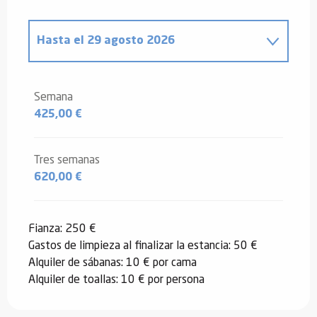
Hasta el
29 agosto 2026
Desde
3 enero 2026
hasta
6 febrero
2026
Semana
425,00 €
Desde
7 febrero 2026
hasta
6 marzo
2026
Desde
7 marzo 2026
hasta
3 julio
Tres semanas
2026
620,00 €
Desde
30 agosto 2026
hasta
12
diciembre 2026
Fianza: 250 €
Gastos de limpieza al finalizar la estancia: 50 €
Alquiler de sábanas: 10 € por cama
Alquiler de toallas: 10 € por persona