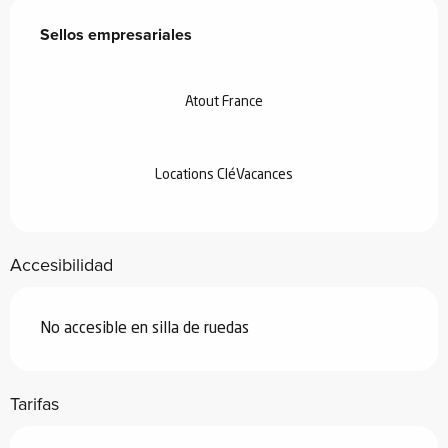
Oferta de prestaciones
Sellos empresariales
Sellos empresariales
Atout France
Locations CléVacances
Accesibilidad
No accesible en silla de ruedas
Tarifas