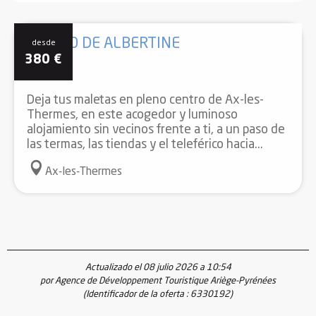
EL PISO DE ALBERTINE
desde
380
€
Deja tus maletas en pleno centro de Ax-les-
Thermes, en este acogedor y luminoso
alojamiento sin vecinos frente a ti, a un paso de
las termas, las tiendas y el teleférico hacia...
Ax-les-Thermes
Actualizado el 08 julio 2026 a 10:54
por Agence de Développement Touristique Ariège-Pyrénées
(Identificador de la oferta :
6330192
)