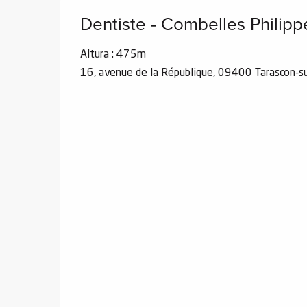
de
Dentiste - Combelles Philipp
 de
Altura : 475m
y
16, avenue de la République, 09400 Tarascon-s
ñía
l y
onante
as de
ub-
lub-
Kite
rías
e su
al
orte a