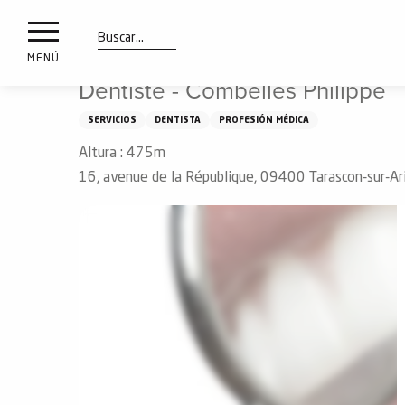
a
IONES
Aller
Inicio
Dentiste - Combelles Philippe
au
les
contenu
Buscar
MENÚ
principal
Dentiste - Combelles Philippe
ones
uí
SERVICIOS
DENTISTA
PROFESIÓN MÉDICA
aciones
Altura : 475m
o
16, avenue de la République, 09400 Tarascon-sur-A
Info
route
Webcams