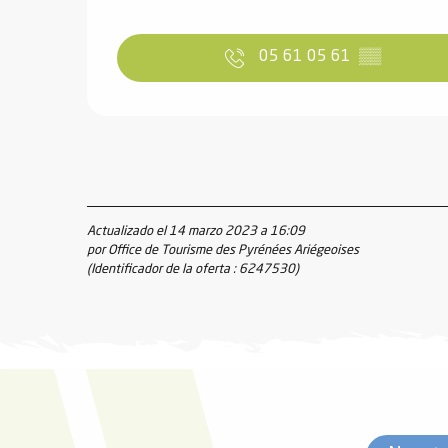
ones
05 61 05 61
▒▒
Actualizado el 14 marzo 2023 a 16:09
por Office de Tourisme des Pyrénées Ariégeoises
(Identificador de la oferta :
6247530
)