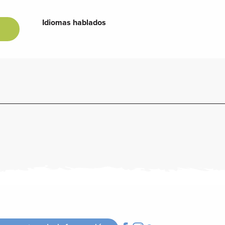
Idiomas hablados
Idiomas hablados