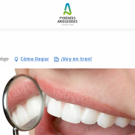
riège
Cómo llegar
¡Voy en tren!