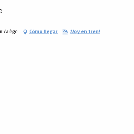
e
ur-Ariège
Cómo llegar
¡Voy en tren!