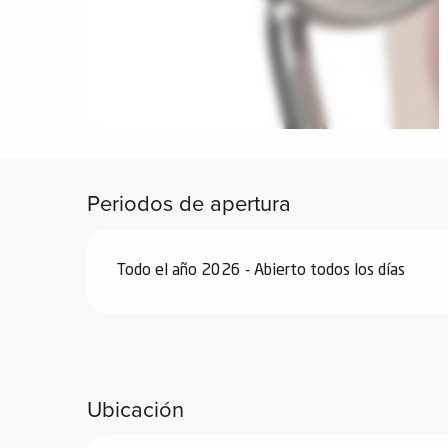
vidades
erno
alpino
Periodos de apertura
í de
ía
Todo el año 2026 - Abierto todos los días
o
tas de
-
a
a
Ubicación
-
gliss-