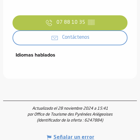
07 88 10 35
▒▒
Contáctenos
Idiomas hablados
Idiomas hablados
Actualizado el 28 noviembre 2024 a 15:41
por Office de Tourisme des Pyrénées Ariégeoises
(Identificador de la oferta :
6247884
)
Señalar un error