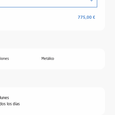
 2026
775,00 €
26
26
iones
Metálico
bre 2026
lunes
iembre 2026
os los días