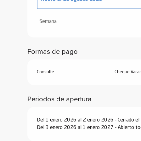
Desde
20 diciembre 2025
hasta
2 enero
Semana
Desde
3 enero 2026
hasta
6 febrero 20
Formas de pago
Desde
7 febrero 2026
hasta
6 marzo 20
Consulte
Cheque Vacac
Desde
7 marzo 2026
hasta
3 abril 2026
Desde
4 abril 2026
hasta
3 julio 2026
Periodos de apertura
Desde
29 agosto 2026
hasta
25 septiem
Del 1 enero 2026 al 2 enero 2026 - Cerrado el 
Desde
26 septiembre 2026
hasta
18 dic
Del 3 enero 2026 al 1 enero 2027 - Abierto tod