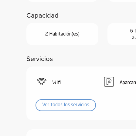
de
Capacidad
 de
y
6 
ñía
2 Habitación(es)
Zo
l y
onante
Servicios
as de
ub-
lub-
Wifi
Aparca
Kite
rías
Ver todos los servicios
e su
al
orte a