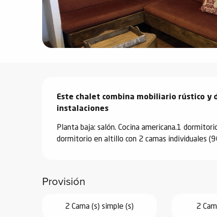
vidades
erno
Descripción
alpino
Este chalet combina mobiliario rústico y
í de
instalaciones
ía
Planta baja: salón. Cocina americana.1 dormitor
o
dormitorio en altillo con 2 camas individuales
tas de
-
a
Provisión
a
-
2 Cama (s) simple (s)
2 Cama
gliss-