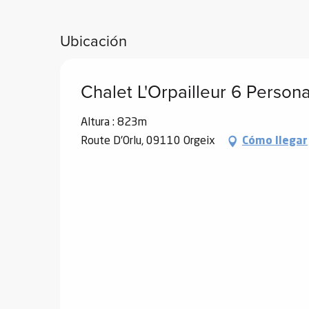
Desde
19 diciembre 2026
hasta
1 enero
Ubicación
Chalet L'Orpailleur 6 Person
Altura : 823m
Route D'Orlu, 09110 Orgeix
Cómo llegar