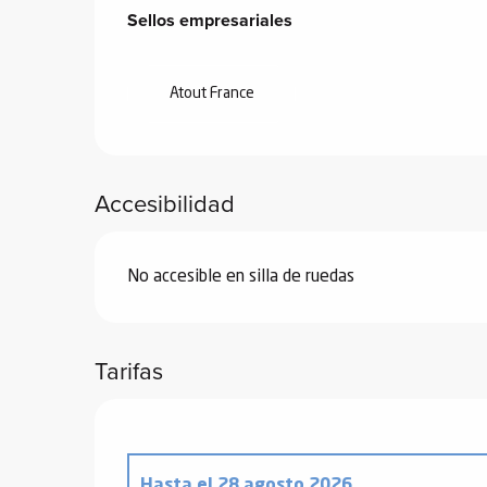
Oferta de prestacione
ones
Sellos empresariales
Sellos empresariales
Atout France
Accesibilidad
No accesible en silla de ruedas
Tarifas
Hasta el
28 agosto 2026