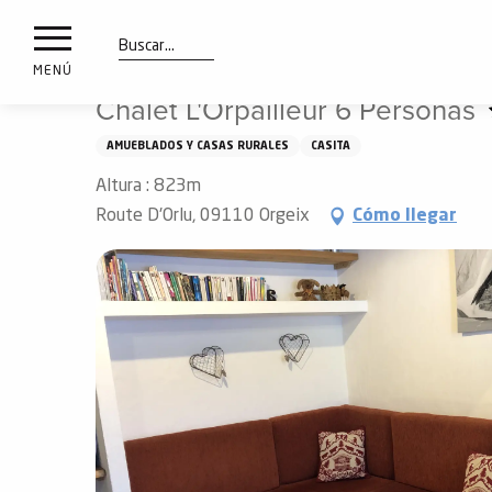
a
IONES
Aller
Inicio
Chalet L'Orpailleur 6 Personas
au
les
contenu
Buscar
MENÚ
principal
Chalet L'Orpailleur 6 Personas
ones
uí
AMUEBLADOS Y CASAS RURALES
CASITA
aciones
Altura : 823m
o
Route D'Orlu, 09110 Orgeix
Cómo llegar
Info
route
Webcams