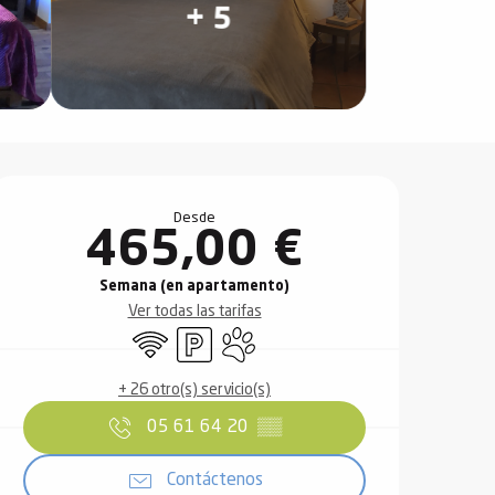
+ 5
Horarios y datos de contact
Desde
465,00 €
Semana (en apartamento)
Ver todas las tarifas
Wifi
Aparcamiento
Se aceptan animales
+ 26 otro(s) servicio(s)
05 61 64 20
▒▒
Contáctenos