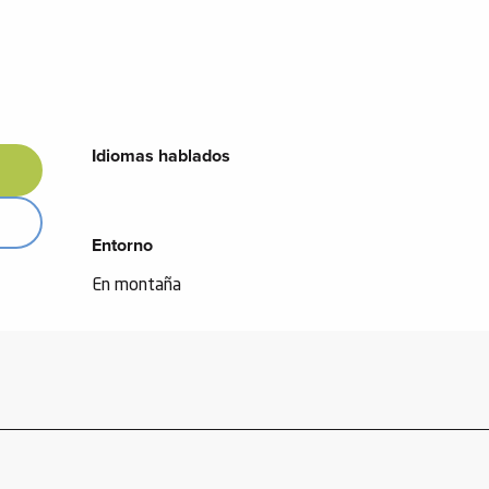
Idiomas hablados
Idiomas hablados
Entorno
Entorno
En montaña