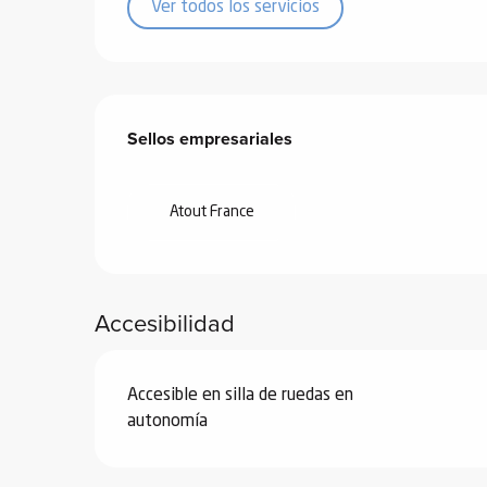
ones
Ver todos los servicios
Oferta de prestacione
Sellos empresariales
Sellos empresariales
Atout France
Accesibilidad
Accesible en silla de ruedas en
autonomía