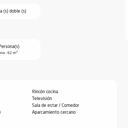
 (s) doble (s)
Persona(s)
2
na : 62 m
Rincón cocina
Televisión
Sala de estar / Comedor
é
Aparcamiento cercano