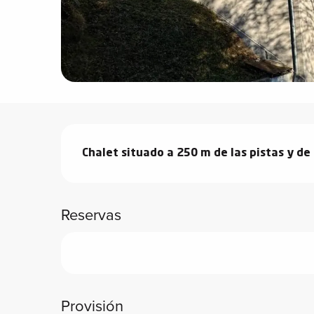
vidades
erno
alpino
Descripción
í de
Chalet situado a 250 m de las pistas y de
ía
o
Reservas
tas de
-
a
a
-
Provisión
gliss-