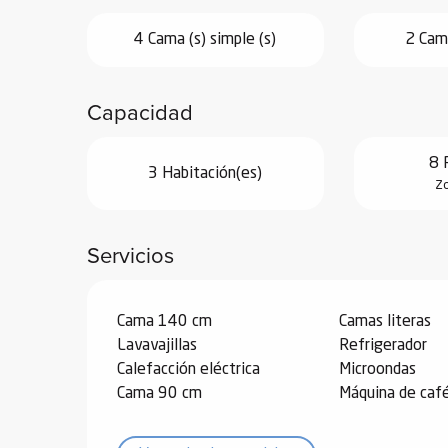
de
4 Cama (s) simple (s)
2 Cama
 de
y
Capacidad
ñía
l y
onante
8 
3 Habitación(es)
Zo
as de
ub-
Servicios
lub-
Kite
Cama 140 cm
Camas literas
rías
Lavavajillas
Refrigerador
e su
Calefacción eléctrica
Microondas
al
Cama 90 cm
Máquina de caf
orte a