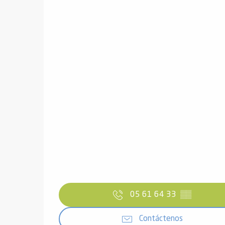
05 61 64 33
▒▒
Contáctenos