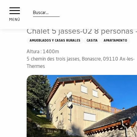
a
IONES
Aller
Inicio
Chalet 5 jasses-02 8 personas - Station Ax 3 Domai
au
les
contenu
Buscar
MENÚ
principal
Chalet 5 jasses-02 8 personas 
ones
uí
AMUEBLADOS Y CASAS RURALES
CASITA
APARTAMENTO
aciones
Altura : 1400m
o
5 chemin des trois jasses, Bonascre, 09110 Ax-les-
Thermes
Info
route
Webcams