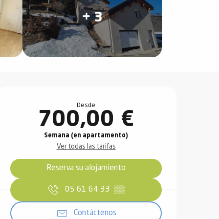
+ 3
Horarios y datos de contact
Desde
700,00 €
Semana (en apartamento)
Ver todas las tarifas
Reserva su alojamiento
05 61 64 33
▒▒
Contáctenos