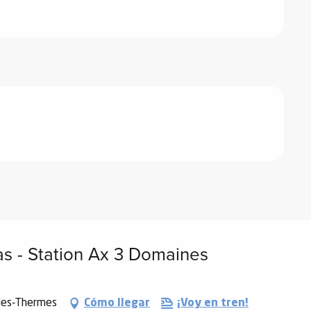
as - Station Ax 3 Domaines
-les-Thermes
Cómo llegar
¡Voy en tren!