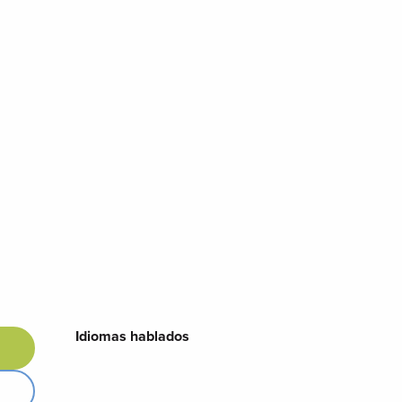
Idiomas hablados
Idiomas hablados