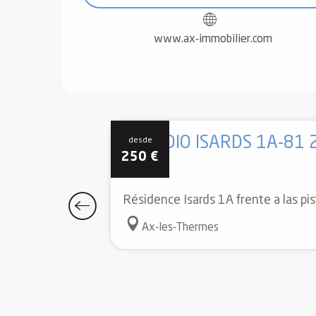
www.ax-immobilier.com
ESTUDIO ISARDS 1A-81 
desde
250
€
Résidence Isards 1A frente a las pi
Ax-les-Thermes