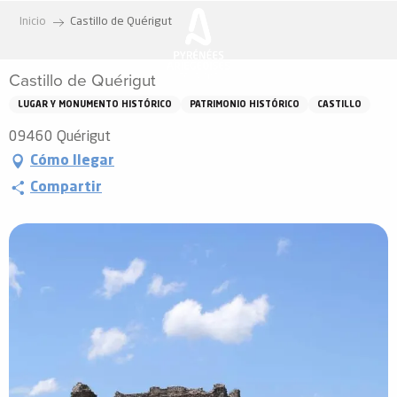
Aller
Inicio
Castillo de Quérigut
au
contenu
Castillo de Quérigut
principal
LUGAR Y MONUMENTO HISTÓRICO
PATRIMONIO HISTÓRICO
CASTILLO
09460 Quérigut
Cómo llegar
Compartir