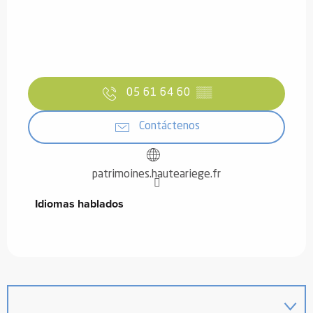
05 61 64 60
▒▒
Contáctenos
patrimoines.hauteariege.fr
Idiomas hablados
Idiomas hablados