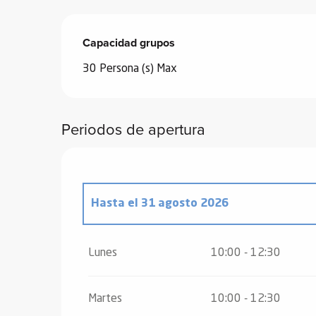
Capacidad grupos
Capacidad grupos
30 Persona (s) Max
Periodos de apertura
Hasta el
31 agosto 2026
Del
18 abril 2026
al
3 mayo 2026
Lunes
10:00 - 12:30
Del
4 mayo 2026
al
28 junio 2026
Martes
10:00 - 12:30