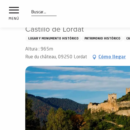
a
IONES
Aller
Inicio
Castillo de Lordat
au
les
contenu
Buscar
MENÚ
principal
Castillo de Lordat
ones
uí
LUGAR Y MONUMENTO HISTÓRICO
PATRIMONIO HISTÓRICO
CA
aciones
Altura : 965m
o
Rue du château, 09250 Lordat
Cómo llegar
Info
route
Webcams