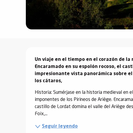
vidades
erno
Descripción
alpino
Un viaje en el tiempo en el corazón de la 
í de
Encaramado en su espolón rocoso, el castil
ía
impresionante vista panorámica sobre el 
los cátaros,
o
tas de
Historia: Sumérjase en la historia medieval en el
-
imponentes de los Pirineos de Ariège. Encaramad
a
castillo de Lordat domina el valle del Ariège de
a
Foix,...
-
Seguir leyendo
gliss-