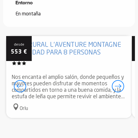
Entorno
Entorno
En montaña
CASA RURAL L'AVENTURE MONTAGNE
desde
553
€
CAPACIDAD PARA 8 PERSONAS
Nos encanta el amplio salón, donde pequeños y
mayores pueden disfrutar de momentos
compartidos en torno a una buena comida, y la
estufa de leña que permite revivir el ambiente...
Orlu