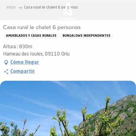
Aller
Inicio
Casa rural le chalet 6 personas
au
contenu
Casa rural le chalet 6 personas
principal
AMUEBLADOS Y CASAS RURALES
BUNGALOWS INDEPENDIENTES
Altura : 830m
Hameau des Ioules, 09110 Orlu
Cómo llegar
Compartir