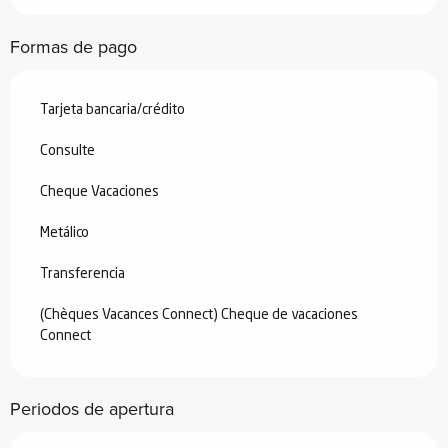
Desde
7 febrero 2026
hasta
6 marzo
Formas de pago
2026
Desde
7 marzo 2026
hasta
3 julio
2026
Tarjeta bancaria/crédito
Desde
29 agosto 2026
hasta
18
Consulte
diciembre 2026
Cheque Vacaciones
Desde
19 diciembre 2026
hasta
1
enero 2027
Metálico
Transferencia
(Chèques Vacances Connect) Cheque de vacaciones
Connect
Periodos de apertura