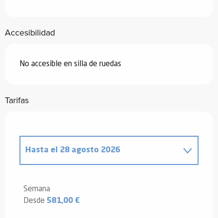
Accesibilidad
No accesible en silla de ruedas
Tarifas
Hasta el
28 agosto 2026
Desde
20 diciembre 2025
hasta
2
enero 2026
Semana
Desde
581,00 €
Desde
3 enero 2026
hasta
6 febrero
2026