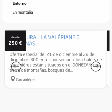
Entorno
Entorno
En montaña
CASA RURAL LA VALÉRIANE 6
desde
250
€
PERSONAS
Oferta especial del 21 de diciembre al 28 de
diciembre: 300 euros por semana. los chalets de
carcanières están situados en el DONEZAN, una
tierra de montañas, bosques de...
Carcanières