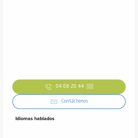
04 68 20 44
▒▒
Contáctenos
Idiomas hablados
Idiomas hablados