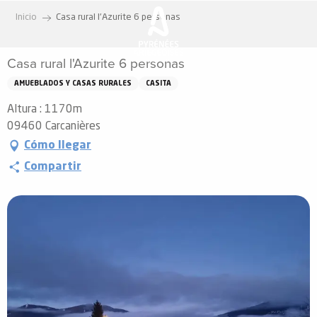
Aller
Inicio
Casa rural l'Azurite 6 personas
au
contenu
Casa rural l'Azurite 6 personas
principal
AMUEBLADOS Y CASAS RURALES
CASITA
Altura : 1170m
09460 Carcanières
Cómo llegar
Compartir