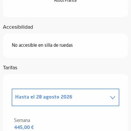
Atout France
Accesibilidad
No accesible en silla de ruedas
Tarifas
Hasta el
28 agosto 2026
Desde
20 diciembre 2025
hasta
2
enero 2026
Semana
445,00 €
Desde
3 enero 2026
hasta
6 febrero