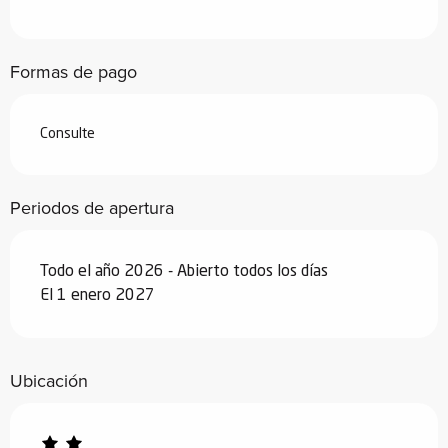
2026
Desde
7 febrero 2026
hasta
6 marzo
Formas de pago
2026
Desde
7 marzo 2026
hasta
3 abril
2026
Consulte
Desde
4 abril 2026
hasta
3 julio 2026
Periodos de apertura
Desde
29 agosto 2026
hasta
25
septiembre 2026
Todo el año 2026 - Abierto todos los días
Desde
26 septiembre 2026
hasta
18
El 1 enero 2027
diciembre 2026
Desde
19 diciembre 2026
hasta
1
enero 2027
Ubicación