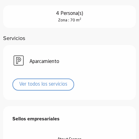
4 Persona(s)
2
Zona : 70 m
Servicios
Aparcamiento
Ver todos los servicios
Oferta de prestaciones
Sellos empresariales
Sellos empresariales