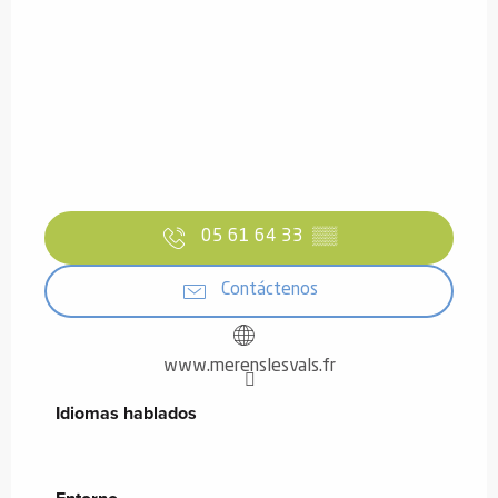
05 61 64 33
▒▒
Contáctenos
www.merenslesvals.fr
Idiomas hablados
Idiomas hablados