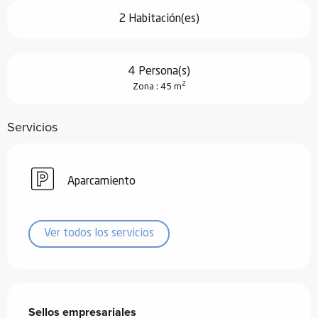
2 Habitación(es)
4 Persona(s)
2
Zona : 45 m
Servicios
Aparcamiento
Ver todos los servicios
Oferta de prestaciones
Sellos empresariales
Sellos empresariales