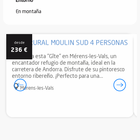
Entorno
Entorno
En montaña
CASA RURAL MOULIN SUD 4 PERSONAS
desde
236
€
Descubra esta "Gîte" en Mérens-les-Vals, un
encantador refugio de montaña, ideal en la
carretera de Andorra. Disfrute de su pintoresco
entorno ribereño. ¡Perfecto para una...
Mérens-les-Vals