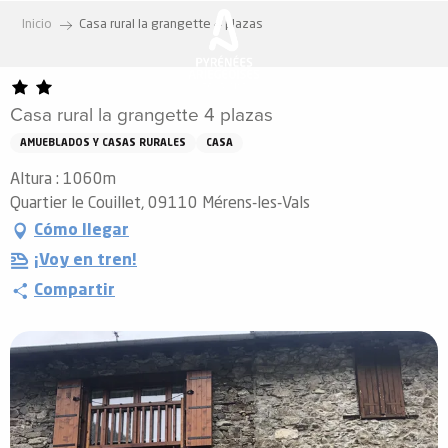
Aller
Inicio
Casa rural la grangette 4 plazas
au
contenu
principal
Casa rural la grangette 4 plazas
AMUEBLADOS Y CASAS RURALES
CASA
Altura : 1060m
Quartier le Couillet, 09110 Mérens-les-Vals
Cómo llegar
¡Voy en tren!
Compartir