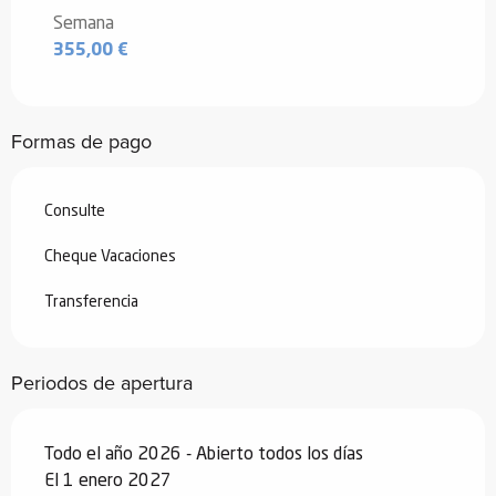
enero 2026
Semana
355,00 €
Desde
3 enero 2026
hasta
6 febrero
2026
Desde
7 febrero 2026
hasta
6 marzo
Formas de pago
2026
Desde
7 marzo 2026
hasta
3 abril
2026
Consulte
Desde
4 abril 2026
hasta
3 julio 2026
Cheque Vacaciones
Transferencia
Desde
29 agosto 2026
hasta
25
septiembre 2026
Desde
26 septiembre 2026
hasta
18
Periodos de apertura
diciembre 2026
Desde
19 diciembre 2026
hasta
1
Todo el año 2026 - Abierto todos los días
enero 2027
El 1 enero 2027