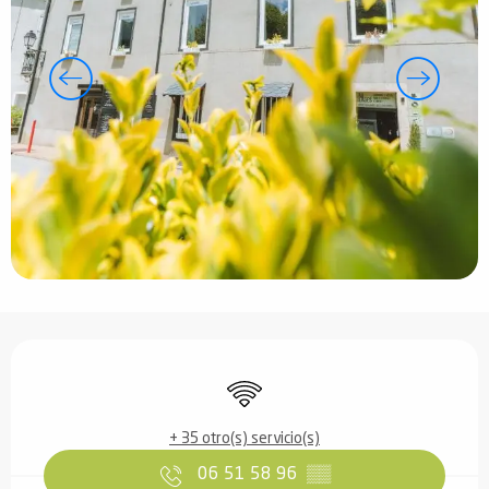
Horarios y datos de contacto
Wifi
+ 35 otro(s) servicio(s)
06 51 58 96
▒▒