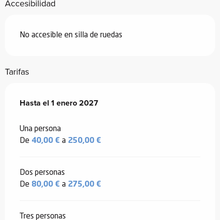
Accesibilidad
No accesible en silla de ruedas
Tarifas
Desde
Hasta el
1 enero 2026
1 enero 2027
hasta
1 enero 2027
Una persona
De
40,00 €
a
250,00 €
Dos personas
De
80,00 €
a
275,00 €
Tres personas