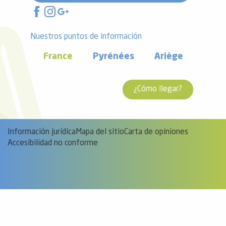
Nuestros puntos de información
France
Pyrénées
Ariège
¿Cómo llegar?
Información jurídica
Mapa del sitio
Carta de opiniones
Accesibilidad no conforme