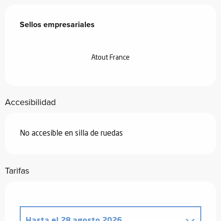
Oferta de prestaciones
Sellos empresariales
Sellos empresariales
Atout France
Accesibilidad
No accesible en silla de ruedas
Tarifas
Hasta el
28 agosto 2026