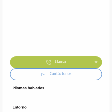
Llamar
Contáctenos
Idiomas hablados
Idiomas hablados
Entorno
Entorno