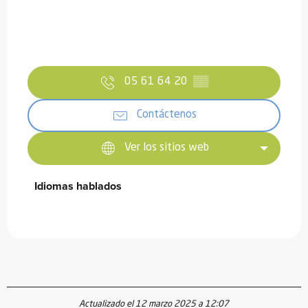
05 61 64 20
▒▒
Contáctenos
Ver los sitios web
Idiomas hablados
Idiomas hablados
Actualizado el 12 marzo 2025 a 12:07