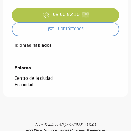
09 66 82 10
▒▒
Contáctenos
Idiomas hablados
Idiomas hablados
Entorno
Entorno
Centro de la ciudad
En ciudad
Actualizado el 30 junio 2026 a 10:01
por Office de Tourisme des Pyrénées Ariégeoises