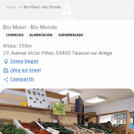
Aller
Inicio
Bio Maiel - Bio Monde
au
contenu
Bio Maiel - Bio Monde
principal
COMERCIOS
ALIMENTACIÓN
SUPERMERCADO
Altura : 550m
23, Avenue Victor Pilhes, 09400 Tarascon-sur-Ariège
Cómo llegar
¡Voy en tren!
Compartir