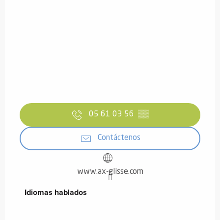
05 61 03 56
▒▒
Contáctenos
www.ax-glisse.com
Idiomas hablados
Idiomas hablados