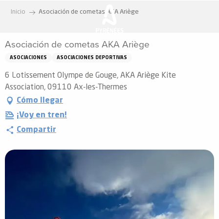
Aller
Inicio
Asociación de cometas AKA Ariège
au
contenu
Asociación de cometas AKA Ariège
principal
ASOCIACIONES
ASOCIACIONES DEPORTIVAS
6 Lotissement Olympe de Gouge, AKA Ariège Kite
Association, 09110 Ax-les-Thermes
Cómo llegar
¡Voy en tren!
Compartir