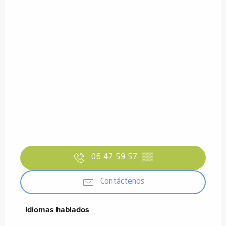
06 47 59 57
▒▒
Contáctenos
Idiomas hablados
Idiomas hablados