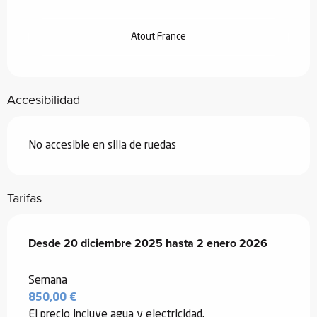
Atout France
Accesibilidad
No accesible en silla de ruedas
Tarifas
Desde
Desde
20 diciembre 2025
20 diciembre 2025
hasta
hasta
2 enero 2026
2 enero 2026
Semana
850,00 €
El precio incluye agua y electricidad.