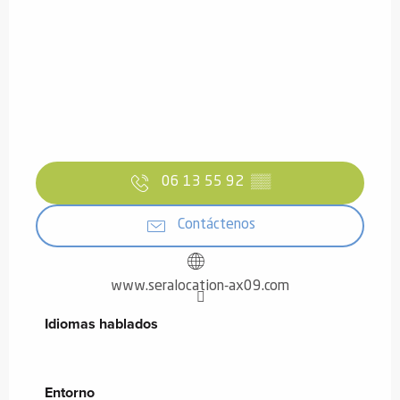
06 13 55 92
▒▒
Contáctenos
www.seralocation-ax09.com
Idiomas hablados
Idiomas hablados
Entorno
Entorno