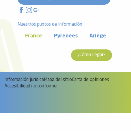
Nuestros puntos de información
France
Pyrénées
Ariège
¿Cómo llegar?
Información jurídica
Mapa del sitio
Carta de opiniones
Accesibilidad no conforme