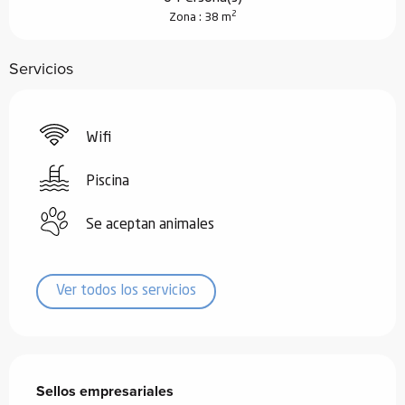
2
Zona : 38 m
Servicios
Wifi
Piscina
Se aceptan animales
Ver todos los servicios
Oferta de prestaciones
Sellos empresariales
Sellos empresariales