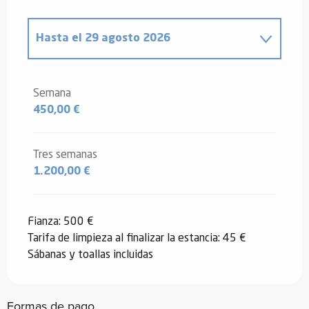
Hasta el
29 agosto 2026
Desde
9 enero 2026
hasta
6 febrero
2026
Semana
450,00 €
Desde
7 febrero 2026
hasta
6 marzo
2026
Desde
7 marzo 2026
hasta
3 abril
Tres semanas
2026
1.200,00 €
Desde
4 abril 2026
hasta
2 mayo
2026
Fianza: 500 €
Desde
3 mayo 2026
hasta
29 mayo
Tarifa de limpieza al finalizar la estancia: 45 €
2026
Sábanas y toallas incluidas
Desde
30 mayo 2026
hasta
3 julio
2026
Formas de pago