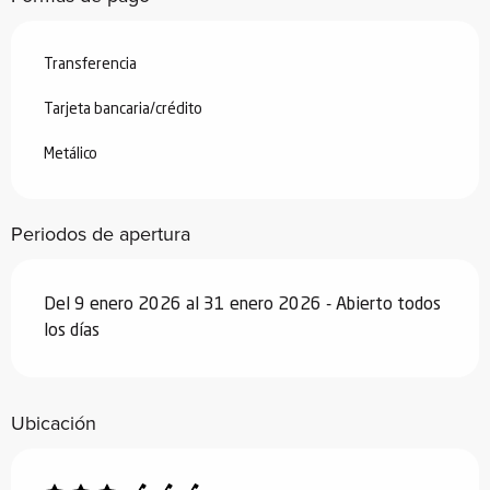
Desde
30 agosto 2026
hasta
25
septiembre 2026
Transferencia
Desde
26 septiembre 2026
hasta
18
diciembre 2026
Tarjeta bancaria/crédito
Desde
19 diciembre 2026
hasta
2
enero 2027
Metálico
Periodos de apertura
Del 9 enero 2026 al 31 enero 2026 - Abierto todos
los días
Ubicación