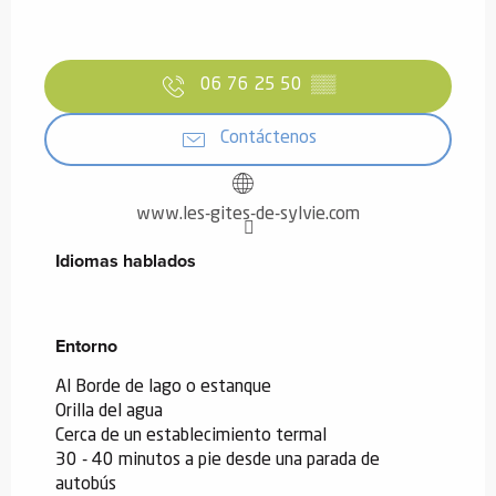
06 76 25 50
▒▒
Contáctenos
www.les-gites-de-sylvie.com
Idiomas hablados
Idiomas hablados
Entorno
Entorno
Al Borde de lago o estanque
Orilla del agua
Cerca de un establecimiento termal
30 - 40 minutos a pie desde una parada de
autobús