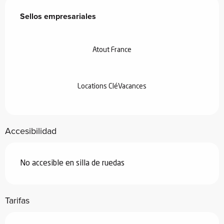
Oferta de prestaciones
Sellos empresariales
Sellos empresariales
Atout France
Locations CléVacances
Accesibilidad
No accesible en silla de ruedas
Tarifas