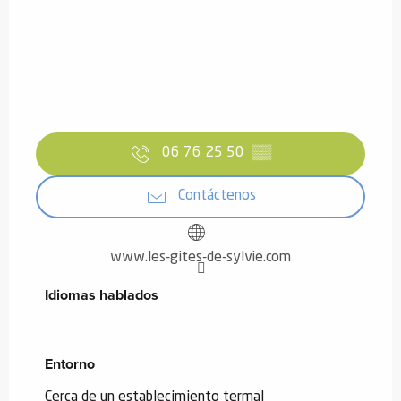
06 76 25 50
▒▒
Contáctenos
www.les-gites-de-sylvie.com
Idiomas hablados
Idiomas hablados
Entorno
Entorno
Cerca de un establecimiento termal