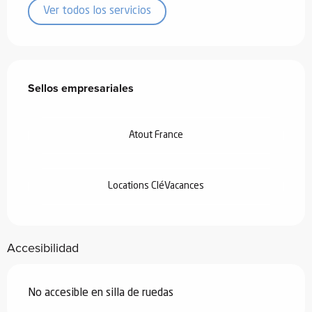
Ver todos los servicios
Oferta de prestaciones
Sellos empresariales
Sellos empresariales
Atout France
Locations CléVacances
Accesibilidad
No accesible en silla de ruedas