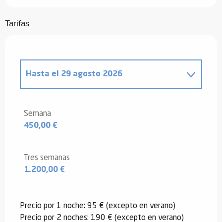
Tarifas
Hasta el
29 agosto 2026
Desde
9 enero 2026
hasta
6 febrero
2026
Semana
450,00 €
Desde
7 febrero 2026
hasta
6 marzo
2026
Desde
7 marzo 2026
hasta
3 abril
Tres semanas
2026
1.200,00 €
Desde
4 abril 2026
hasta
3 julio 2026
Precio por 1 noche: 95 € (excepto en verano)
Desde
30 agosto 2026
hasta
25
Precio por 2 noches: 190 € (excepto en verano)
septiembre 2026