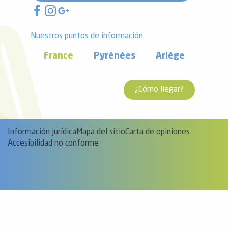
Nuestros puntos de información
France
Pyrénées
Ariège
¿Cómo llegar?
Información jurídica
Mapa del sitio
Carta de opiniones
Accesibilidad no conforme