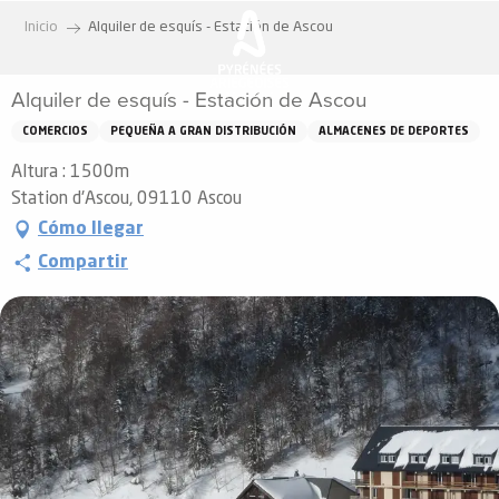
Aller
Inicio
Alquiler de esquís - Estación de Ascou
au
contenu
Alquiler de esquís - Estación de Ascou
principal
COMERCIOS
PEQUEÑA A GRAN DISTRIBUCIÓN
ALMACENES DE DEPORTES
Altura : 1500m
Station d'Ascou, 09110 Ascou
Cómo llegar
Compartir