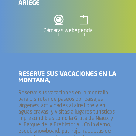
ARIEGE
Cámaras web
Agenda
RESERVE SUS VACACIONES EN LA
MONTAÑA,
Reserve sus vacaciones en la montaña
para disfrutar de paseos por paisajes
vírgenes, actividades al aire libre y en
aguas bravas, y visitas a lugares turísticos
imprescindibles como la Gruta de Niaux y
el Parque de la Prehistoria... En invierno,
esquí, snowboard, patinaje, raquetas de