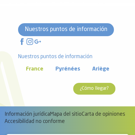
Nuestros puntos de información
Nuestros puntos de información
France
Pyrénées
Ariège
¿Cómo llegar?
Información jurídica
Mapa del sitio
Carta de opiniones
Accesibilidad no conforme