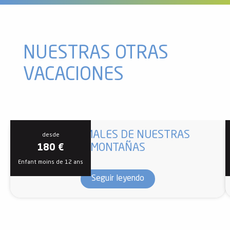
NUESTRAS OTRAS
VACACIONES
LOS ANIMALES DE NUESTRAS
desde
MONTAÑAS
180
€
Enfant moins de 12 ans
Seguir leyendo