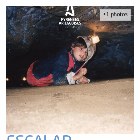
Aller
au
+1 photos
contenu
principal