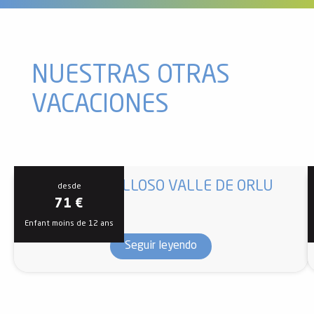
NUESTRAS OTRAS
VACACIONES
EL MARAVILLOSO VALLE DE ORLU
desde
71
€
Enfant moins de 12 ans
Seguir leyendo