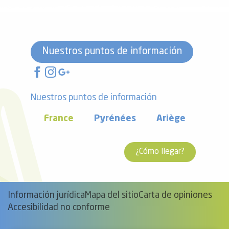
Nuestros puntos de información
Nuestros puntos de información
France
Pyrénées
Ariège
¿Cómo llegar?
Información jurídica
Mapa del sitio
Carta de opiniones
Accesibilidad no conforme