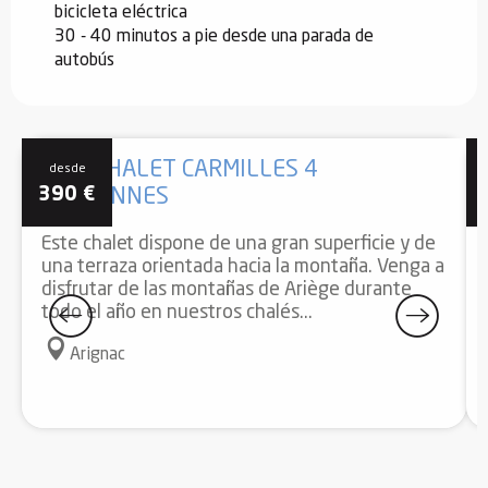
bicicleta eléctrica
30 - 40 minutos a pie desde una parada de
autobús
GÎTE CHALET CARMILLES 4
desde
390
€
PERSONNES
Este chalet dispone de una gran superficie y de
una terraza orientada hacia la montaña. Venga a
disfrutar de las montañas de Ariège durante
todo el año en nuestros chalés...
Arignac