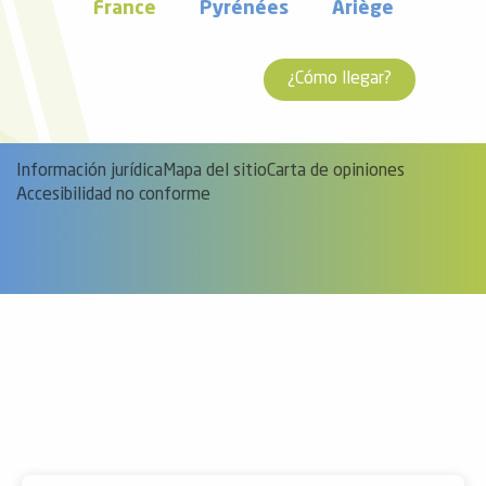
France
Pyrénées
Ariège
¿Cómo llegar?
Información jurídica
Mapa del sitio
Carta de opiniones
Accesibilidad no conforme